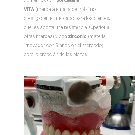
contamos con
porcelana
VITA
(marca alemana de máximo
prestigio en el mercado para los dientes,
que les aporta una resistencia superior a
otras marcas)
y con
zirconio
(material
innovador con 8 años en el mercado)
para la creación de las piezas .